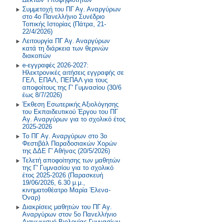
Πρόγραμμα Σίτισης και Υγιεινής
Συμμετοχή του ΠΓ Αγ. Αναργύρων
Διατροφής
2018-2019
στο 4ο Πανελλήνιο Συνέδριο
Τοπικής Ιστορίας (Πάτρα, 21-
Δραστηριότητες στο Σχολικό
2017-2018
22/4/2026)
Επαγγελματικό Προσανατολισμό
Λειτουργία ΠΓ Αγ. Αναργύρων
κατά τη διάρκεια των θερινών
2016-2017
διακοπών
e-εγγραφές 2026-2027:
2015-2016
Ηλεκτρονικές αιτήσεις εγγραφής σε
ΓΕΛ, ΕΠΑΛ, ΠΕΠΑΛ για τους
2014-2015
αποφοίτους της Γ' Γυμνασίου (30/6
έως 8/7/2026)
Έκθεση Εσωτερικής Αξιολόγησης
Παλαιότερη Έτη
του Εκπαιδευτικού Έργου του ΠΓ
Αγ. Αναργύρων για το σχολικό έτος
2025-2026
Το ΠΓ Αγ. Αναργύρων στο 3ο
Φεστιβάλ Παραδοσιακών Χορών
της ΔΔΕ Γ' Αθήνας (20/5/2026)
Τελετή αποφοίτησης των μαθητών
της Γ' Γυμνασίου για το σχολικό
έτος 2025-2026 (Παρασκευή
19/06/2026, 6.30 μ.μ.,
κινηματοθέατρο Μαρία Έλενα-
Όναρ)
Διακρίσεις μαθητών του ΠΓ Αγ.
Αναργύρων στον 5ο Πανελλήνιο
Διαγωνισμό Βιολογίας Γυμνασίων