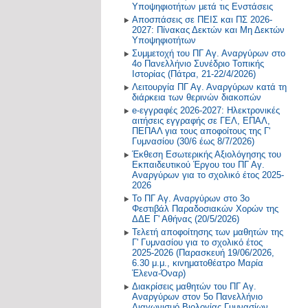
2021-2022
2022-2023
Υποψηφιοτήτων μετά τις Ενστάσεις
Περιβάλλον και Εκπάιδευση για την
Αποσπάσεις σε ΠΕΙΣ και ΠΣ 2026-
Αειφόρο Ανάπτυξη
2027: Πίνακας Δεκτών και Μη Δεκτών
Παλαιότερα έτη
2019-2020
Υποψηφιοτήτων
Πρόγραμμα Σίτισης και Υγιεινής
Συμμετοχή του ΠΓ Αγ. Αναργύρων στο
Διατροφής
2018-2019
4ο Πανελλήνιο Συνέδριο Τοπικής
Ιστορίας (Πάτρα, 21-22/4/2026)
Δραστηριότητες στο Σχολικό
2017-2018
Λειτουργία ΠΓ Αγ. Αναργύρων κατά τη
Επαγγελματικό Προσανατολισμό
διάρκεια των θερινών διακοπών
2016-2017
e-εγγραφές 2026-2027: Ηλεκτρονικές
αιτήσεις εγγραφής σε ΓΕΛ, ΕΠΑΛ,
ΠΕΠΑΛ για τους αποφοίτους της Γ'
2015-2016
Γυμνασίου (30/6 έως 8/7/2026)
Έκθεση Εσωτερικής Αξιολόγησης του
2014-2015
Εκπαιδευτικού Έργου του ΠΓ Αγ.
Αναργύρων για το σχολικό έτος 2025-
2026
Παλαιότερη Έτη
Το ΠΓ Αγ. Αναργύρων στο 3ο
Φεστιβάλ Παραδοσιακών Χορών της
ΔΔΕ Γ' Αθήνας (20/5/2026)
Τελετή αποφοίτησης των μαθητών της
Γ' Γυμνασίου για το σχολικό έτος
2025-2026 (Παρασκευή 19/06/2026,
6.30 μ.μ., κινηματοθέατρο Μαρία
Έλενα-Όναρ)
Διακρίσεις μαθητών του ΠΓ Αγ.
Αναργύρων στον 5ο Πανελλήνιο
Διαγωνισμό Βιολογίας Γυμνασίων