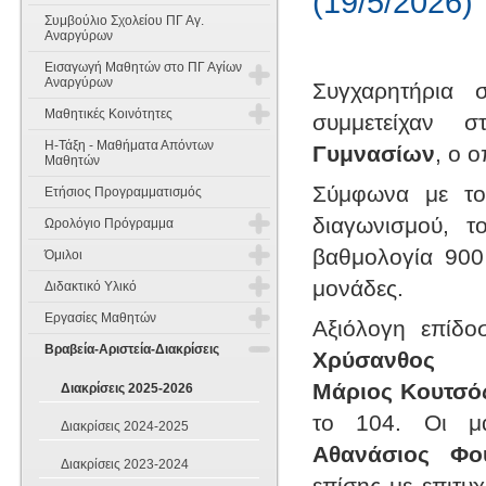
(19/5/2026)
Συμβούλιο Σχολείου ΠΓ Αγ.
Αναργύρων
Εισαγωγή Μαθητών στο ΠΓ Αγίων
Αναργύρων
Συγχαρητήρια
Μαθητικές Κοινότητες
συμμετείχαν 
Εισαγωγή Μαθητών στην Α'
Γυμνασίου
Η-Τάξη - Μαθήματα Απόντων
Γυμνασίων
, ο 
Έννοιες Σκοπός και Χαρακτήρας
Μαθητών
Εισαγωγή Μαθητών στη Β' & Γ'
Σύμφωνα με το
Ετήσιος Προγραμματισμός
Γυμνασίου
Όργανα Σύνθεση και λειτουργία
διαγωνισμού, τ
Ωρολόγιο Πρόγραμμα
Θέματα Γραπτών Δοκιμασιών
Συμμετοχή των μαθητών στη
Δεξιοτήτων
βαθμολογία 900
σχολική ζωή
Όμιλοι
Διδακτικό Ωράριο
μονάδες.
Διδακτικό Υλικό
Πενταμελή Μαθητικά Συμβούλια
Κανονισμός Ομίλων
Ωρολόγιο Πρόγραμμα 2025-2026
Εργασίες Μαθητών
Αξιόλογη επίδο
Α Γυμνασίου
Δεκαπενταμελές Μαθητικό
Όμιλοι 2025-2026
Βραβεία-Αριστεία-Διακρίσεις
Συμβούλιο
Χρύσανθος 
Εργασίες Μαθητών 2014-2015
Β Γυμνασίου
Αγγλικά
Όμιλοι 2024-2025
Μάριος Κουτσό
Διακρίσεις 2025-2026
Εργασίες Μαθητών Παλαιότερων
Γ Γυμνασίου
Μαθηματικά
Μαθηματικά
Ετών
το 104. Οι μ
Όμιλοι 2023-2024
Διακρίσεις 2024-2025
Αθανάσιος Φο
Οικιακή Οικονομία
Φυσική
Μαθηματικά
Όμιλοι 2022-2023
Διακρίσεις 2023-2024
επίσης με επιτυ