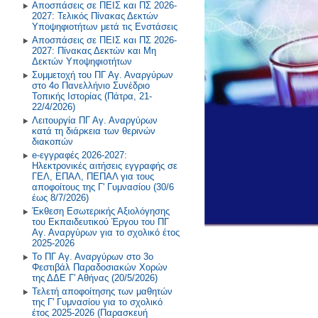
Τεχνολογίας
Αποσπάσεις σε ΠΕΙΣ και ΠΣ 2026-
2027: Τελικός Πίνακας Δεκτών
2021-2022
2022-2023
Υποψηφιοτήτων μετά τις Ενστάσεις
Περιβάλλον και Εκπάιδευση για
Αποσπάσεις σε ΠΕΙΣ και ΠΣ 2026-
την Αειφόρο Ανάπτυξη
2027: Πίνακας Δεκτών και Μη
Παλαιότερα έτη
2019-2020
Δεκτών Υποψηφιοτήτων
Πρόγραμμα Σίτισης και Υγιεινής
Συμμετοχή του ΠΓ Αγ. Αναργύρων
Διατροφής
2018-2019
στο 4ο Πανελλήνιο Συνέδριο
Τοπικής Ιστορίας (Πάτρα, 21-
Δραστηριότητες στο Σχολικό
2017-2018
22/4/2026)
Επαγγελματικό Προσανατολισμό
Λειτουργία ΠΓ Αγ. Αναργύρων
κατά τη διάρκεια των θερινών
2016-2017
διακοπών
e-εγγραφές 2026-2027:
2015-2016
Ηλεκτρονικές αιτήσεις εγγραφής σε
ΓΕΛ, ΕΠΑΛ, ΠΕΠΑΛ για τους
2014-2015
αποφοίτους της Γ' Γυμνασίου (30/6
έως 8/7/2026)
Έκθεση Εσωτερικής Αξιολόγησης
Παλαιότερη Έτη
του Εκπαιδευτικού Έργου του ΠΓ
Αγ. Αναργύρων για το σχολικό έτος
2025-2026
Το ΠΓ Αγ. Αναργύρων στο 3ο
Φεστιβάλ Παραδοσιακών Χορών
της ΔΔΕ Γ' Αθήνας (20/5/2026)
Τελετή αποφοίτησης των μαθητών
της Γ' Γυμνασίου για το σχολικό
έτος 2025-2026 (Παρασκευή