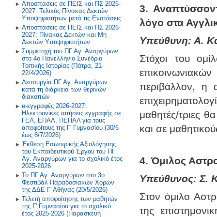
Τεχνολογίας
Αποσπάσεις σε ΠΕΙΣ και ΠΣ 2026-
Διακρίσεις 2013-2014
3. Αναπτύσσοντ
2027: Τελικός Πίνακας Δεκτών
2021-2022
2022-2023
Υποψηφιοτήτων μετά τις Ενστάσεις
Περιβάλλον και Εκπάιδευση για
λόγο στα Αγγλι
Διακρίσεις 2012-2013
Αποσπάσεις σε ΠΕΙΣ και ΠΣ 2026-
την Αειφόρο Ανάπτυξη
2027: Πίνακας Δεκτών και Μη
Παλαιότερα έτη
2019-2020
Υπεύθυνη: Α. Κα
Διακρίσεις 2011-2012
Δεκτών Υποψηφιοτήτων
Πρόγραμμα Σίτισης και Υγιεινής
Συμμετοχή του ΠΓ Αγ. Αναργύρων
Διατροφής
2018-2019
Στόχοι του ομί
στο 4ο Πανελλήνιο Συνέδριο
Τοπικής Ιστορίας (Πάτρα, 21-
επικοινωνιακών
Δραστηριότητες στο Σχολικό
2017-2018
22/4/2026)
Επαγγελματικό Προσανατολισμό
Λειτουργία ΠΓ Αγ. Αναργύρων
περιβάλλον, η α
κατά τη διάρκεια των θερινών
2016-2017
διακοπών
επιχειρηματολο
e-εγγραφές 2026-2027:
2015-2016
μαθητές/τριες θ
Ηλεκτρονικές αιτήσεις εγγραφής σε
ΓΕΛ, ΕΠΑΛ, ΠΕΠΑΛ για τους
και σε μαθητικού
2014-2015
αποφοίτους της Γ' Γυμνασίου (30/6
έως 8/7/2026)
Έκθεση Εσωτερικής Αξιολόγησης
Παλαιότερη Έτη
του Εκπαιδευτικού Έργου του ΠΓ
Αγ. Αναργύρων για το σχολικό έτος
4. Όμιλος Αστρ
2025-2026
Το ΠΓ Αγ. Αναργύρων στο 3ο
Υπεύθυνος: Σ. Κ
Φεστιβάλ Παραδοσιακών Χορών
της ΔΔΕ Γ' Αθήνας (20/5/2026)
Στον όμιλο Αστρ
Τελετή αποφοίτησης των μαθητών
της Γ' Γυμνασίου για το σχολικό
της επιστημονι
έτος 2025-2026 (Παρασκευή