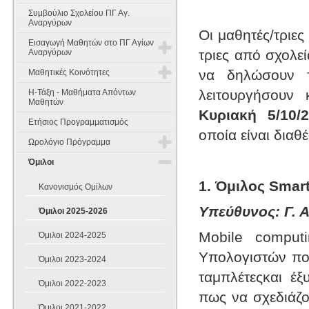
Συμβούλιο Σχολείου ΠΓ Αγ.
Αναργύρων
Οι μαθητές/τριε
Εισαγωγή Μαθητών στο ΠΓ Αγίων
τριες από σχολε
Αναργύρων
να δηλώσουν τ
Μαθητικές Κοινότητες
Εισαγωγή Μαθητών στην Α'
Γυμνασίου
λειτουργήσουν 
Η-Τάξη - Μαθήματα Απόντων
Έννοιες Σκοπός και Χαρακτήρας
Μαθητών
Κυριακή 5/10/
Εισαγωγή Μαθητών στη Β' & Γ'
Ετήσιος Προγραμματισμός
Γυμνασίου
Όργανα Σύνθεση και λειτουργία
οποία είναι διαθ
Ωρολόγιο Πρόγραμμα
Θέματα Γραπτών Δοκιμασιών
Συμμετοχή των μαθητών στη
Δεξιοτήτων
σχολική ζωή
Όμιλοι
Διδακτικό Ωράριο
1. Όμιλος Smar
Πενταμελή Μαθητικά Συμβούλια
Κανονισμός Ομίλων
Ωρολόγιο Πρόγραμμα 2025-2026
Υπεύθυνος: Γ. Α
Όμιλοι 2025-2026
Δεκαπενταμελές Μαθητικό
Συμβούλιο
Mobile comput
Όμιλοι 2024-2025
Υπολογιστών που
Όμιλοι 2023-2024
ταμπλέτεςκαι έ
Όμιλοι 2022-2023
πως να σχεδιάζο
Όμιλοι 2021-2022