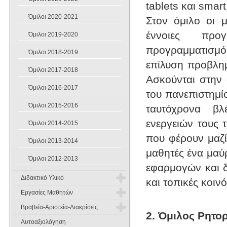
tablets και smar
Όμιλοι 2020-2021
Στον όμιλο οι μ
έννοιες προγ
Όμιλοι 2019-2020
προγραμματισμός
Όμιλοι 2018-2019
επίλυση προβλη
Όμιλοι 2017-2018
Ασκούνται στην
Όμιλοι 2016-2017
του πανεπιστημί
Όμιλοι 2015-2016
ταυτόχρονα β
ενεργειών τους 
Όμιλοι 2014-2015
που φέρουν μαζί
Όμιλοι 2013-2014
μαθητές ένα μαύ
Όμιλοι 2012-2013
εφαρμογών και 
Διδακτικό Υλικό
και τοπικές κοινό
Εργασίες Μαθητών
Α Γυμνασίου
Βραβεία-Αριστεία-Διακρίσεις
Εργασίες Μαθητών 2014-2015
2. Όμιλος Ρητο
Β Γυμνασίου
Αγγλικά
Αυτοαξιολόγηση
Διακρίσεις 2025-2026