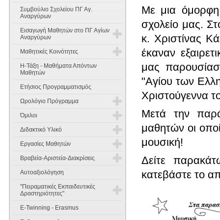
Με μια όμορφη 
Συμβούλιο Σχολείου ΠΓ Αγ.
Αναργύρων
σχολείο μας. Σ
Εισαγωγή Μαθητών στο ΠΓ Αγίων
κ. Χριστίνας Κά
Αναργύρων
έκαναν εξαιρετι
Μαθητικές Κοινότητες
Εισαγωγή Μαθητών στην Α'
Γυμνασίου
μας παρουσίασ
Η-Τάξη - Μαθήματα Απόντων
Έννοιες Σκοπός και Χαρακτήρας
Μαθητών
"Αγίου των Ελλ
Εισαγωγή Μαθητών στη Β' & Γ'
Ετήσιος Προγραμματισμός
Γυμνασίου
Όργανα Σύνθεση και λειτουργία
Χριστούγεννα το
Ωρολόγιο Πρόγραμμα
Θέματα Γραπτών Δοκιμασιών
Συμμετοχή των μαθητών στη
Μετά την παρά
Δεξιοτήτων
σχολική ζωή
Όμιλοι
Διδακτικό Ωράριο
μαθητών οι οποί
Διδακτικό Υλικό
Πενταμελή Μαθητικά Συμβούλια
Κανονισμός Ομίλων
Ωρολόγιο Πρόγραμμα 2025-2026
μουσική!
Εργασίες Μαθητών
Α Γυμνασίου
Δεκαπενταμελές Μαθητικό
Όμιλοι 2025-2026
Δείτε παρακά
Βραβεία-Αριστεία-Διακρίσεις
Συμβούλιο
Εργασίες Μαθητών 2014-2015
Β Γυμνασίου
Αγγλικά
Όμιλοι 2024-2025
κατεβάστε το α
Αυτοαξιολόγηση
Διακρίσεις 2025-2026
Εργασίες Μαθητών Παλαιότερων
Γ Γυμνασίου
Μαθηματικά
Μαθηματικά
"Πειραματικές Εκπαιδευτικές
Ετών
Όμιλοι 2023-2024
Δραστηριότητες"
Διακρίσεις 2024-2025
Οικιακή Οικονομία
Φυσική
Μαθηματικά
E-Twinning - Erasmus
Όμιλοι 2022-2023
Ημερίδες - Συνέδρια
Διακρίσεις 2023-2024