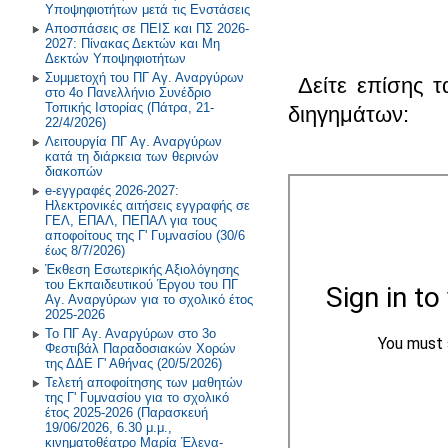
2021-2022
2022-2023
Υποψηφιοτήτων μετά τις Ενστάσεις
Αποσπάσεις σε ΠΕΙΣ και ΠΣ 2026-
2027: Πίνακας Δεκτών και Μη
Παλαιότερα έτη
2019-2020
Δεκτών Υποψηφιοτήτων
Συμμετοχή του ΠΓ Αγ. Αναργύρων
Δείτε επίσης 
2018-2019
στο 4ο Πανελλήνιο Συνέδριο
Τοπικής Ιστορίας (Πάτρα, 21-
διηγημάτων:
2017-2018
22/4/2026)
Λειτουργία ΠΓ Αγ. Αναργύρων
κατά τη διάρκεια των θερινών
2016-2017
διακοπών
e-εγγραφές 2026-2027:
2015-2016
Ηλεκτρονικές αιτήσεις εγγραφής σε
ΓΕΛ, ΕΠΑΛ, ΠΕΠΑΛ για τους
2014-2015
αποφοίτους της Γ' Γυμνασίου (30/6
έως 8/7/2026)
Έκθεση Εσωτερικής Αξιολόγησης
Παλαιότερη Έτη
του Εκπαιδευτικού Έργου του ΠΓ
Αγ. Αναργύρων για το σχολικό έτος
2025-2026
Το ΠΓ Αγ. Αναργύρων στο 3ο
Φεστιβάλ Παραδοσιακών Χορών
της ΔΔΕ Γ' Αθήνας (20/5/2026)
Τελετή αποφοίτησης των μαθητών
της Γ' Γυμνασίου για το σχολικό
έτος 2025-2026 (Παρασκευή
19/06/2026, 6.30 μ.μ.,
κινηματοθέατρο Μαρία Έλενα-