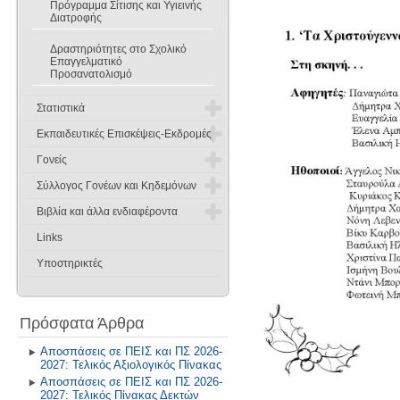
Πρόγραμμα Σίτισης και Υγιεινής
Διατροφής
Δραστηριότητες στο Σχολικό
Επαγγελματικό
Προσανατολισμό
Στατιστικά
Εκπαιδευτικές Επισκέψεις-Εκδρομές
Στατιστικά Μαθημάτων
Γονείς
Εκπαιδευτικές Επισκέψεις
Στατιστικά Εισαγωγικών
Σύλλογος Γονέων και Κηδεμόνων
Εξετάσεων
Πρόγραμμα υποδοχής
Ανταλλαγή Μαθητών
Βιβλία και άλλα ενδιαφέροντα
Διοικητικό Συμβούλιο
Ενημέρωση Γονέων
Εκδρομές στο Εσωτερικό
Links
Βιβλιοπροτάσεις
Καταστατικό
Υποστηρικτές
Εκδρομές στο Εξωτερικό
2025-2026
Βιβλιοθήκη - Alexandria
Ανακοινώσεις
2024-2025
2025-2026
Σχολικά Βιβλία
Πρόσφατα Άρθρα
Η Θέση μας για τον θεσμό των
Προτύπων
2023-2024
2024-2025
Αλιεύματα από το Διαδίκτυο
Αποσπάσεις σε ΠΕΙΣ και ΠΣ 2026-
2027: Τελικός Αξιολογικός Πίνακας
Επικοινωνία
2022-2023
2023-2024
Αποσπάσεις σε ΠΕΙΣ και ΠΣ 2026-
2027: Τελικός Πίνακας Δεκτών