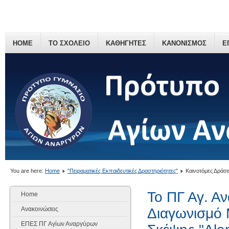
HOME
ΤΟ ΣΧΟΛΕΙΟ
ΚΑΘΗΓΗΤΕΣ
ΚΑΝΟΝΙΣΜΟΣ
Ε
You are here:
Home
"Πειραματικές Εκπαιδευτικές Δραστηριότητες"
Καινοτόμες Δράσε
Το ΠΓ Αγ. Α
Home
Ανακοινώσεις
Διαγωνισμό 
ΕΠΕΣ ΠΓ Αγίων Αναργύρων