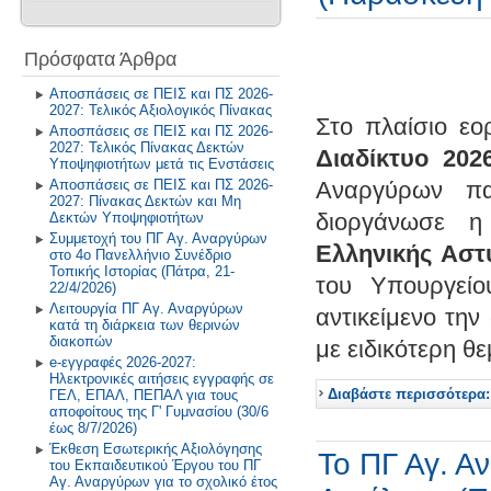
Βιβλιοθήκη - Alexandria
Ανακοινώσεις
Σχολική και Κοινωνική Ζωή
2024-2025
2025-2026
Σχολικά Βιβλία
Πρόσφατα Άρθρα
Η Θέση μας για τον θεσμό των
Δραστηριότητες στα Μαθηματικά
Προτύπων
2023-2024
2024-2025
Αλιεύματα από το Διαδίκτυο
Αποσπάσεις σε ΠΕΙΣ και ΠΣ 2026-
2027: Τελικός Αξιολογικός Πίνακας
Δραστηριότητες στο Μάθημα
Επικοινωνία
2022-2023
2023-2024
Στο πλαίσιο ε
Τεχνολογίας
Αποσπάσεις σε ΠΕΙΣ και ΠΣ 2026-
2027: Τελικός Πίνακας Δεκτών
Διαδίκτυο 202
2021-2022
2022-2023
Υποψηφιοτήτων μετά τις Ενστάσεις
Περιβάλλον και Εκπάιδευση για
Αποσπάσεις σε ΠΕΙΣ και ΠΣ 2026-
την Αειφόρο Ανάπτυξη
Αναργύρων πα
2027: Πίνακας Δεκτών και Μη
Παλαιότερα έτη
2019-2020
διοργάνωσε 
Δεκτών Υποψηφιοτήτων
Πρόγραμμα Σίτισης και Υγιεινής
Συμμετοχή του ΠΓ Αγ. Αναργύρων
Διατροφής
2018-2019
Ελληνικής Αστ
στο 4ο Πανελλήνιο Συνέδριο
Τοπικής Ιστορίας (Πάτρα, 21-
του Υπουργείο
Δραστηριότητες στο Σχολικό
2017-2018
22/4/2026)
Επαγγελματικό Προσανατολισμό
Λειτουργία ΠΓ Αγ. Αναργύρων
αντικείμενο τη
κατά τη διάρκεια των θερινών
2016-2017
διακοπών
με ειδικότερη θ
e-εγγραφές 2026-2027:
2015-2016
Ηλεκτρονικές αιτήσεις εγγραφής σε
Διαβάστε περισσότερα:
ΓΕΛ, ΕΠΑΛ, ΠΕΠΑΛ για τους
2014-2015
αποφοίτους της Γ' Γυμνασίου (30/6
έως 8/7/2026)
Έκθεση Εσωτερικής Αξιολόγησης
Παλαιότερη Έτη
Το ΠΓ Αγ. Α
του Εκπαιδευτικού Έργου του ΠΓ
Αγ. Αναργύρων για το σχολικό έτος