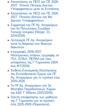
Τεχνολογίας
Αποσπάσεις σε ΠΕΙΣ και ΠΣ 2026-
Διακρίσεις 2013-2014
2027: Τελικός Πίνακας Δεκτών
2021-2022
2022-2023
Υποψηφιοτήτων μετά τις Ενστάσεις
Περιβάλλον και Εκπάιδευση για
Διακρίσεις 2012-2013
Αποσπάσεις σε ΠΕΙΣ και ΠΣ 2026-
την Αειφόρο Ανάπτυξη
2027: Πίνακας Δεκτών και Μη
Παλαιότερα έτη
2019-2020
Διακρίσεις 2011-2012
Δεκτών Υποψηφιοτήτων
Πρόγραμμα Σίτισης και Υγιεινής
Συμμετοχή του ΠΓ Αγ. Αναργύρων
Διατροφής
2018-2019
στο 4ο Πανελλήνιο Συνέδριο
Τοπικής Ιστορίας (Πάτρα, 21-
Δραστηριότητες στο Σχολικό
2017-2018
22/4/2026)
Επαγγελματικό Προσανατολισμό
Λειτουργία ΠΓ Αγ. Αναργύρων
κατά τη διάρκεια των θερινών
2016-2017
διακοπών
e-εγγραφές 2026-2027:
2015-2016
Ηλεκτρονικές αιτήσεις εγγραφής σε
ΓΕΛ, ΕΠΑΛ, ΠΕΠΑΛ για τους
2014-2015
αποφοίτους της Γ' Γυμνασίου (30/6
έως 8/7/2026)
Έκθεση Εσωτερικής Αξιολόγησης
Παλαιότερη Έτη
του Εκπαιδευτικού Έργου του ΠΓ
Αγ. Αναργύρων για το σχολικό έτος
2025-2026
Το ΠΓ Αγ. Αναργύρων στο 3ο
Φεστιβάλ Παραδοσιακών Χορών
της ΔΔΕ Γ' Αθήνας (20/5/2026)
Τελετή αποφοίτησης των μαθητών
της Γ' Γυμνασίου για το σχολικό
έτος 2025-2026 (Παρασκευή