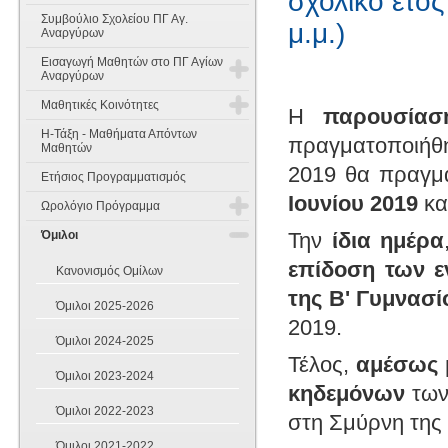
σχολικό έτος
Συμβούλιο Σχολείου ΠΓ Αγ.
μ.μ.)
Αναργύρων
Εισαγωγή Μαθητών στο ΠΓ Αγίων
Αναργύρων
Μαθητικές Κοινότητες
Η
παρουσίασ
Εισαγωγή Μαθητών στην Α'
Γυμνασίου
Η-Τάξη - Μαθήματα Απόντων
πραγματοποιήθη
Έννοιες Σκοπός και Χαρακτήρας
Μαθητών
Εισαγωγή Μαθητών στη Β' & Γ'
2019 θα πραγμα
Ετήσιος Προγραμματισμός
Γυμνασίου
Όργανα Σύνθεση και λειτουργία
Ιουνίου 2019
κα
Ωρολόγιο Πρόγραμμα
Θέματα Γραπτών Δοκιμασιών
Συμμετοχή των μαθητών στη
Δεξιοτήτων
σχολική ζωή
Όμιλοι
Την
ίδια ημέρα
Διδακτικό Ωράριο
επίδοση των ε
Πενταμελή Μαθητικά Συμβούλια
Κανονισμός Ομίλων
Ωρολόγιο Πρόγραμμα 2025-2026
της Β' Γυμνασί
Όμιλοι 2025-2026
Δεκαπενταμελές Μαθητικό
2019.
Συμβούλιο
Όμιλοι 2024-2025
Τέλος,
αμέσως 
Όμιλοι 2023-2024
κηδεμόνων
των
Όμιλοι 2022-2023
στη Σμύρνη της 
Όμιλοι 2021-2022