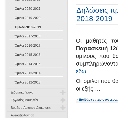
Δηλώσεις πρ
Όμιλοι 2020-2021
2018-2019
Όμιλοι 2019-2020
Όμιλοι 2018-2019
Όμιλοι 2017-2018
Οι μαθητές το
Όμιλοι 2016-2017
Παρασκευή 12/
ομίλους που θα
Όμιλοι 2015-2016
συμπληρώνοντας
Όμιλοι 2014-2015
εδώ
.
Όμιλοι 2013-2014
Οι όμιλοι που θ
Όμιλοι 2012-2013
οι εξής:…
Διδακτικό Υλικό
Διαβάστε περισσότερα:
Εργασίες Μαθητών
Α Γυμνασίου
Βραβεία-Αριστεία-Διακρίσεις
Εργασίες Μαθητών 2014-2015
Β Γυμνασίου
Αγγλικά
Αυτοαξιολόγηση
Διακρίσεις 2025-2026