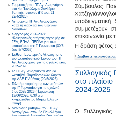
Πρόγραμμα Σίτισης και Υγιεινής
Συμμετοχή του ΠΓ Αγ. Αναργύρων
Σύμβουλος Παι
Διατροφής
2018-2019
στο 4ο Πανελλήνιο Συνέδριο
Χατζηγιάννογλο
Τοπικής Ιστορίας (Πάτρα, 21-
Δραστηριότητες στο Σχολικό
2017-2018
22/4/2026)
Επαγγελματικό Προσανατολισμό
υποδειγματική
Λειτουργία ΠΓ Αγ. Αναργύρων
κατά τη διάρκεια των θερινών
2016-2017
συμμετέχουν στ
διακοπών
e-εγγραφές 2026-2027:
επικοινωνία με τ
2015-2016
Ηλεκτρονικές αιτήσεις εγγραφής σε
ΓΕΛ, ΕΠΑΛ, ΠΕΠΑΛ για τους
Η δράση φέτος σ
2014-2015
αποφοίτους της Γ' Γυμνασίου (30/6
έως 8/7/2026)
Έκθεση Εσωτερικής Αξιολόγησης
Παλαιότερη Έτη
Διαβάστε περισσότερα:
του Εκπαιδευτικού Έργου του ΠΓ
Αγ. Αναργύρων για το σχολικό έτος
2025-2026
Συλλογικός 
Το ΠΓ Αγ. Αναργύρων στο 3ο
Φεστιβάλ Παραδοσιακών Χορών
της ΔΔΕ Γ' Αθήνας (20/5/2026)
στο πλαίσιο
Τελετή αποφοίτησης των μαθητών
2024-2025
της Γ' Γυμνασίου για το σχολικό
έτος 2025-2026 (Παρασκευή
19/06/2026, 6.30 μ.μ.,
κινηματοθέατρο Μαρία Έλενα-
Όναρ)
Διακρίσεις μαθητών του ΠΓ Αγ.
Ο Συλλογικός
Αναργύρων στον 5ο Πανελλήνιο
Διαγωνισμό Βιολογίας Γυμνασίων