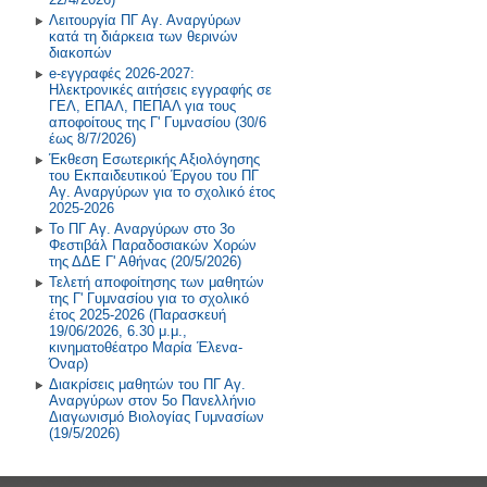
Λειτουργία ΠΓ Αγ. Αναργύρων
κατά τη διάρκεια των θερινών
διακοπών
e-εγγραφές 2026-2027:
Ηλεκτρονικές αιτήσεις εγγραφής σε
ΓΕΛ, ΕΠΑΛ, ΠΕΠΑΛ για τους
αποφοίτους της Γ' Γυμνασίου (30/6
έως 8/7/2026)
Έκθεση Εσωτερικής Αξιολόγησης
του Εκπαιδευτικού Έργου του ΠΓ
Αγ. Αναργύρων για το σχολικό έτος
2025-2026
Το ΠΓ Αγ. Αναργύρων στο 3ο
Φεστιβάλ Παραδοσιακών Χορών
της ΔΔΕ Γ' Αθήνας (20/5/2026)
Τελετή αποφοίτησης των μαθητών
της Γ' Γυμνασίου για το σχολικό
έτος 2025-2026 (Παρασκευή
19/06/2026, 6.30 μ.μ.,
κινηματοθέατρο Μαρία Έλενα-
Όναρ)
Διακρίσεις μαθητών του ΠΓ Αγ.
Αναργύρων στον 5ο Πανελλήνιο
Διαγωνισμό Βιολογίας Γυμνασίων
(19/5/2026)