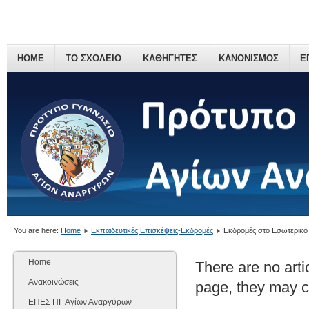
HOME
ΤΟ ΣΧΟΛΕΙΟ
ΚΑΘΗΓΗΤΕΣ
ΚΑΝΟΝΙΣΜΟΣ
Ε
You are here:
Home
Εκπαιδευτικές Επισκέψεις-Εκδρομές
Εκδρομές στο Εσωτερικό
Home
There are no artic
Ανακοινώσεις
page, they may co
ΕΠΕΣ ΠΓ Αγίων Αναργύρων