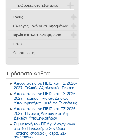
Πρόγραμμα Σίτισης και Υγιεινής
Εκδρομές στο Εξωτερικό
Διατροφής
2025-2026
Γονείς
Δραστηριότητες στο Σχολικό
Επαγγελματικό Προσανατολισμό
Σύλλογος Γονέων και Κηδεμόνων
2024-2025
Πρόγραμμα υποδοχής
Βιβλία και άλλα ενδιαφέροντα
Διοικητικό Συμβούλιο
2023-2024
Ενημέρωση Γονέων
Links
Βιβλιοπροτάσεις
2022-2023
Καταστατικό
Υποστηρικτές
Βιβλιοθήκη - Alexandria
2019-2020
Ανακοινώσεις
Σχολικά Βιβλία
2018-2019
Πρόσφατα Άρθρα
Η Θέση μας για τον θεσμό των
Προτύπων
2017-2018
Αλιεύματα από το Διαδίκτυο
Αποσπάσεις σε ΠΕΙΣ και ΠΣ 2026-
2027: Τελικός Αξιολογικός Πίνακας
Επικοινωνία
2016-2017
Αποσπάσεις σε ΠΕΙΣ και ΠΣ 2026-
2027: Τελικός Πίνακας Δεκτών
2015-2016
Υποψηφιοτήτων μετά τις Ενστάσεις
Αποσπάσεις σε ΠΕΙΣ και ΠΣ 2026-
2027: Πίνακας Δεκτών και Μη
2014-2015
Δεκτών Υποψηφιοτήτων
Συμμετοχή του ΠΓ Αγ. Αναργύρων
Παλαιότερη Έτη
στο 4ο Πανελλήνιο Συνέδριο
Τοπικής Ιστορίας (Πάτρα, 21-
22/4/2026)