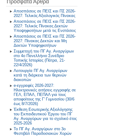
Πρόσφατα Άρθρα
Πρόγραμμα Σίτισης και Υγιεινής
Διατροφής
2018-2019
Αποσπάσεις σε ΠΕΙΣ και ΠΣ 2026-
2027: Τελικός Αξιολογικός Πίνακας
Δραστηριότητες στο Σχολικό
2017-2018
Αποσπάσεις σε ΠΕΙΣ και ΠΣ 2026-
Επαγγελματικό Προσανατολισμό
2027: Τελικός Πίνακας Δεκτών
2016-2017
Υποψηφιοτήτων μετά τις Ενστάσεις
Αποσπάσεις σε ΠΕΙΣ και ΠΣ 2026-
2027: Πίνακας Δεκτών και Μη
2015-2016
Δεκτών Υποψηφιοτήτων
Συμμετοχή του ΠΓ Αγ. Αναργύρων
2014-2015
στο 4ο Πανελλήνιο Συνέδριο
Τοπικής Ιστορίας (Πάτρα, 21-
22/4/2026)
Παλαιότερη Έτη
Λειτουργία ΠΓ Αγ. Αναργύρων
κατά τη διάρκεια των θερινών
διακοπών
e-εγγραφές 2026-2027:
Ηλεκτρονικές αιτήσεις εγγραφής σε
ΓΕΛ, ΕΠΑΛ, ΠΕΠΑΛ για τους
αποφοίτους της Γ' Γυμνασίου (30/6
έως 8/7/2026)
Έκθεση Εσωτερικής Αξιολόγησης
του Εκπαιδευτικού Έργου του ΠΓ
Αγ. Αναργύρων για το σχολικό έτος
2025-2026
Το ΠΓ Αγ. Αναργύρων στο 3ο
Φεστιβάλ Παραδοσιακών Χορών