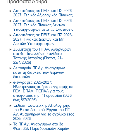
Πρόσφατα Άρθρα
Πρόγραμμα Σίτισης και Υγιεινής
Διατροφής
2018-2019
Αποσπάσεις σε ΠΕΙΣ και ΠΣ 2026-
2027: Τελικός Αξιολογικός Πίνακας
Δραστηριότητες στο Σχολικό
2017-2018
Αποσπάσεις σε ΠΕΙΣ και ΠΣ 2026-
Επαγγελματικό Προσανατολισμό
2027: Τελικός Πίνακας Δεκτών
2016-2017
Υποψηφιοτήτων μετά τις Ενστάσεις
Αποσπάσεις σε ΠΕΙΣ και ΠΣ 2026-
2027: Πίνακας Δεκτών και Μη
2015-2016
Δεκτών Υποψηφιοτήτων
Συμμετοχή του ΠΓ Αγ. Αναργύρων
2014-2015
στο 4ο Πανελλήνιο Συνέδριο
Τοπικής Ιστορίας (Πάτρα, 21-
22/4/2026)
Παλαιότερη Έτη
Λειτουργία ΠΓ Αγ. Αναργύρων
κατά τη διάρκεια των θερινών
διακοπών
e-εγγραφές 2026-2027:
Ηλεκτρονικές αιτήσεις εγγραφής σε
ΓΕΛ, ΕΠΑΛ, ΠΕΠΑΛ για τους
αποφοίτους της Γ' Γυμνασίου (30/6
έως 8/7/2026)
Έκθεση Εσωτερικής Αξιολόγησης
του Εκπαιδευτικού Έργου του ΠΓ
Αγ. Αναργύρων για το σχολικό έτος
2025-2026
Το ΠΓ Αγ. Αναργύρων στο 3ο
Φεστιβάλ Παραδοσιακών Χορών