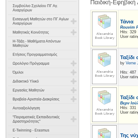
Παιδική-Εφηβική 
Συμβούλιο Σχολείου ΠΓ Αγ.
Αναργύρων
Εισαγωγή Μαθητών στο ΠΓ Αγίων
Τάνια
Αναργύρων
Rouvim F
Hits: 329
Μαθητικές Κοινότητες
Εισαγωγή Μαθητών στην Α'
User ratin
Γυμνασίου
Η-Τάξη - Μαθήματα Απόντων
Έννοιες Σκοπός και Χαρακτήρας
Μαθητών
Εισαγωγή Μαθητών στη Β' & Γ'
Ετήσιος Προγραμματισμός
Γυμνασίου
Όργανα Σύνθεση και λειτουργία
Ταξίδι
by
Verne 
Ωρολόγιο Πρόγραμμα
Θέματα Γραπτών Δοκιμασιών
Συμμετοχή των μαθητών στη
Δεξιοτήτων
σχολική ζωή
Hits: 487
Όμιλοι
Διδακτικό Ωράριο
User ratin
Διδακτικό Υλικό
Πενταμελή Μαθητικά Συμβούλια
Κανονισμός Ομίλων
Ωρολόγιο Πρόγραμμα 2025-2026
Εργασίες Μαθητών
Α Γυμνασίου
Δεκαπενταμελές Μαθητικό
Όμιλοι 2025-2026
Ταξίδι
Βραβεία-Αριστεία-Διακρίσεις
Συμβούλιο
Εργασίες Μαθητών 2014-2015
Βερν Ιούλ
Β Γυμνασίου
Αγγλικά
Όμιλοι 2024-2025
Hits: 331
Αυτοαξιολόγηση
Διακρίσεις 2025-2026
User ratin
Εργασίες Μαθητών Παλαιότερων
Γ Γυμνασίου
Μαθηματικά
Μαθηματικά
"Πειραματικές Εκπαιδευτικές
Ετών
Όμιλοι 2023-2024
Δραστηριότητες"
Διακρίσεις 2024-2025
Οικιακή Οικονομία
Φυσική
Μαθηματικά
E-Twinning - Erasmus
Όμιλοι 2022-2023
Ημερίδες - Συνέδρια
Διακρίσεις 2023-2024
Της νύ