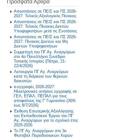
Πρόσφατα Άρθρα
Πρόγραμμα Σίτισης και Υγιεινής
Διατροφής
2018-2019
Αποσπάσεις σε ΠΕΙΣ και ΠΣ 2026-
2027: Τελικός Αξιολογικός Πίνακας
Δραστηριότητες στο Σχολικό
2017-2018
Αποσπάσεις σε ΠΕΙΣ και ΠΣ 2026-
Επαγγελματικό Προσανατολισμό
2027: Τελικός Πίνακας Δεκτών
2016-2017
Υποψηφιοτήτων μετά τις Ενστάσεις
Αποσπάσεις σε ΠΕΙΣ και ΠΣ 2026-
2027: Πίνακας Δεκτών και Μη
2015-2016
Δεκτών Υποψηφιοτήτων
Συμμετοχή του ΠΓ Αγ. Αναργύρων
2014-2015
στο 4ο Πανελλήνιο Συνέδριο
Τοπικής Ιστορίας (Πάτρα, 21-
22/4/2026)
Παλαιότερη Έτη
Λειτουργία ΠΓ Αγ. Αναργύρων
κατά τη διάρκεια των θερινών
διακοπών
e-εγγραφές 2026-2027:
Ηλεκτρονικές αιτήσεις εγγραφής σε
ΓΕΛ, ΕΠΑΛ, ΠΕΠΑΛ για τους
αποφοίτους της Γ' Γυμνασίου (30/6
έως 8/7/2026)
Έκθεση Εσωτερικής Αξιολόγησης
του Εκπαιδευτικού Έργου του ΠΓ
Αγ. Αναργύρων για το σχολικό έτος
2025-2026
Το ΠΓ Αγ. Αναργύρων στο 3ο
Φεστιβάλ Παραδοσιακών Χορών