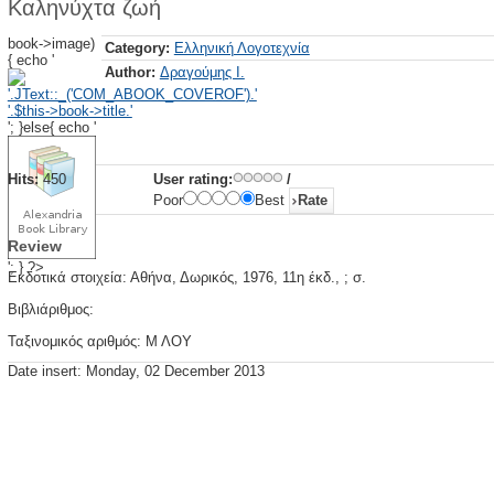
Καληνύχτα ζωή
book->image)
Category:
Ελληνική Λογοτεχνία
{ echo '
Author:
Δραγούμης Ι.
'; }else{ echo '
Hits:
450
User rating:
/
Poor
Best
Review
'; } ?>
Εκδοτικά στοιχεία: Αθήνα, Δωρικός, 1976, 11η έκδ., ; σ.
Βιβλιάριθμος:
Ταξινομικός αριθμός: Μ ΛΟΥ
Date insert: Monday, 02 December 2013