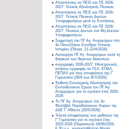
Αποσπάσεις σε ΠΕΙΣ και ΠΣ 2026-
2027: Τελικός Αξιολογικός Πίνακας
Δραστηριότητες στο Σχολικό
2017-2018
Αποσπάσεις σε ΠΕΙΣ και ΠΣ 2026-
Επαγγελματικό Προσανατολισμό
2027: Τελικός Πίνακας Δεκτών
2016-2017
Υποψηφιοτήτων μετά τις Ενστάσεις
Αποσπάσεις σε ΠΕΙΣ και ΠΣ 2026-
2027: Πίνακας Δεκτών και Μη Δεκτών
2015-2016
Υποψηφιοτήτων
Συμμετοχή του ΠΓ Αγ. Αναργύρων στο
2014-2015
4ο Πανελλήνιο Συνέδριο Τοπικής
Ιστορίας (Πάτρα, 21-22/4/2026)
Παλαιότερη Έτη
Λειτουργία ΠΓ Αγ. Αναργύρων κατά τη
διάρκεια των θερινών διακοπών
e-εγγραφές 2026-2027: Ηλεκτρονικές
αιτήσεις εγγραφής σε ΓΕΛ, ΕΠΑΛ,
ΠΕΠΑΛ για τους αποφοίτους της Γ'
Γυμνασίου (30/6 έως 8/7/2026)
Έκθεση Εσωτερικής Αξιολόγησης του
Εκπαιδευτικού Έργου του ΠΓ Αγ.
Αναργύρων για το σχολικό έτος 2025-
2026
Το ΠΓ Αγ. Αναργύρων στο 3ο
Φεστιβάλ Παραδοσιακών Χορών της
ΔΔΕ Γ' Αθήνας (20/5/2026)
Τελετή αποφοίτησης των μαθητών της
Γ' Γυμνασίου για το σχολικό έτος
2025-2026 (Παρασκευή 19/06/2026,
6.30 μ.μ., κινηματοθέατρο Μαρία