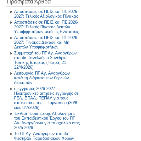
Πρόσφατα Άρθρα
Πρόγραμμα Σίτισης και Υγιεινής
Διατροφής
2018-2019
Αποσπάσεις σε ΠΕΙΣ και ΠΣ 2026-
2027: Τελικός Αξιολογικός Πίνακας
Δραστηριότητες στο Σχολικό
2017-2018
Αποσπάσεις σε ΠΕΙΣ και ΠΣ 2026-
Επαγγελματικό Προσανατολισμό
2027: Τελικός Πίνακας Δεκτών
2016-2017
Υποψηφιοτήτων μετά τις Ενστάσεις
Αποσπάσεις σε ΠΕΙΣ και ΠΣ 2026-
2027: Πίνακας Δεκτών και Μη
2015-2016
Δεκτών Υποψηφιοτήτων
Συμμετοχή του ΠΓ Αγ. Αναργύρων
2014-2015
στο 4ο Πανελλήνιο Συνέδριο
Τοπικής Ιστορίας (Πάτρα, 21-
22/4/2026)
Παλαιότερη Έτη
Λειτουργία ΠΓ Αγ. Αναργύρων
κατά τη διάρκεια των θερινών
διακοπών
e-εγγραφές 2026-2027:
Ηλεκτρονικές αιτήσεις εγγραφής σε
ΓΕΛ, ΕΠΑΛ, ΠΕΠΑΛ για τους
αποφοίτους της Γ' Γυμνασίου (30/6
έως 8/7/2026)
Έκθεση Εσωτερικής Αξιολόγησης
του Εκπαιδευτικού Έργου του ΠΓ
Αγ. Αναργύρων για το σχολικό έτος
2025-2026
Το ΠΓ Αγ. Αναργύρων στο 3ο
Φεστιβάλ Παραδοσιακών Χορών