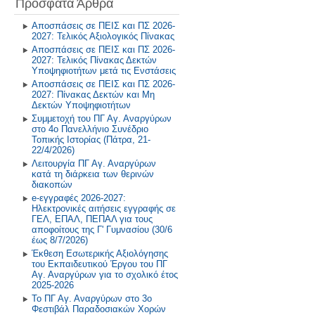
Πρόσφατα Άρθρα
Πρόγραμμα Σίτισης και Υγιεινής
Διατροφής
2018-2019
Αποσπάσεις σε ΠΕΙΣ και ΠΣ 2026-
2027: Τελικός Αξιολογικός Πίνακας
Δραστηριότητες στο Σχολικό
2017-2018
Αποσπάσεις σε ΠΕΙΣ και ΠΣ 2026-
Επαγγελματικό Προσανατολισμό
2027: Τελικός Πίνακας Δεκτών
2016-2017
Υποψηφιοτήτων μετά τις Ενστάσεις
Αποσπάσεις σε ΠΕΙΣ και ΠΣ 2026-
2027: Πίνακας Δεκτών και Μη
2015-2016
Δεκτών Υποψηφιοτήτων
Συμμετοχή του ΠΓ Αγ. Αναργύρων
2014-2015
στο 4ο Πανελλήνιο Συνέδριο
Τοπικής Ιστορίας (Πάτρα, 21-
22/4/2026)
Παλαιότερη Έτη
Λειτουργία ΠΓ Αγ. Αναργύρων
κατά τη διάρκεια των θερινών
διακοπών
e-εγγραφές 2026-2027:
Ηλεκτρονικές αιτήσεις εγγραφής σε
ΓΕΛ, ΕΠΑΛ, ΠΕΠΑΛ για τους
αποφοίτους της Γ' Γυμνασίου (30/6
έως 8/7/2026)
Έκθεση Εσωτερικής Αξιολόγησης
του Εκπαιδευτικού Έργου του ΠΓ
Αγ. Αναργύρων για το σχολικό έτος
2025-2026
Το ΠΓ Αγ. Αναργύρων στο 3ο
Φεστιβάλ Παραδοσιακών Χορών