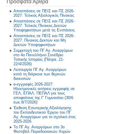
Πρόσφατα Άρθρα
Πρόγραμμα Σίτισης και Υγιεινής
Διατροφής
2018-2019
Αποσπάσεις σε ΠΕΙΣ και ΠΣ 2026-
2027: Τελικός Αξιολογικός Πίνακας
Δραστηριότητες στο Σχολικό
2017-2018
Αποσπάσεις σε ΠΕΙΣ και ΠΣ 2026-
Επαγγελματικό Προσανατολισμό
2027: Τελικός Πίνακας Δεκτών
2016-2017
Υποψηφιοτήτων μετά τις Ενστάσεις
Αποσπάσεις σε ΠΕΙΣ και ΠΣ 2026-
2027: Πίνακας Δεκτών και Μη
2015-2016
Δεκτών Υποψηφιοτήτων
Συμμετοχή του ΠΓ Αγ. Αναργύρων
2014-2015
στο 4ο Πανελλήνιο Συνέδριο
Τοπικής Ιστορίας (Πάτρα, 21-
22/4/2026)
Παλαιότερη Έτη
Λειτουργία ΠΓ Αγ. Αναργύρων
κατά τη διάρκεια των θερινών
διακοπών
e-εγγραφές 2026-2027:
Ηλεκτρονικές αιτήσεις εγγραφής σε
ΓΕΛ, ΕΠΑΛ, ΠΕΠΑΛ για τους
αποφοίτους της Γ' Γυμνασίου (30/6
έως 8/7/2026)
Έκθεση Εσωτερικής Αξιολόγησης
του Εκπαιδευτικού Έργου του ΠΓ
Αγ. Αναργύρων για το σχολικό έτος
2025-2026
Το ΠΓ Αγ. Αναργύρων στο 3ο
Φεστιβάλ Παραδοσιακών Χορών