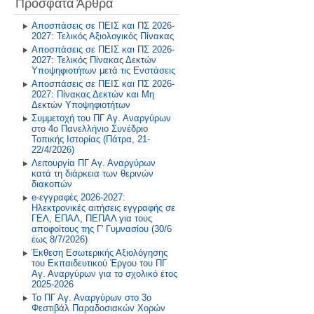
Πρόσφατα Άρθρα
Πρόγραμμα Σίτισης και Υγιεινής
Διατροφής
2018-2019
Αποσπάσεις σε ΠΕΙΣ και ΠΣ 2026-
2027: Τελικός Αξιολογικός Πίνακας
Δραστηριότητες στο Σχολικό
2017-2018
Αποσπάσεις σε ΠΕΙΣ και ΠΣ 2026-
Επαγγελματικό Προσανατολισμό
2027: Τελικός Πίνακας Δεκτών
2016-2017
Υποψηφιοτήτων μετά τις Ενστάσεις
Αποσπάσεις σε ΠΕΙΣ και ΠΣ 2026-
2027: Πίνακας Δεκτών και Μη
2015-2016
Δεκτών Υποψηφιοτήτων
Συμμετοχή του ΠΓ Αγ. Αναργύρων
2014-2015
στο 4ο Πανελλήνιο Συνέδριο
Τοπικής Ιστορίας (Πάτρα, 21-
22/4/2026)
Παλαιότερη Έτη
Λειτουργία ΠΓ Αγ. Αναργύρων
κατά τη διάρκεια των θερινών
διακοπών
e-εγγραφές 2026-2027:
Ηλεκτρονικές αιτήσεις εγγραφής σε
ΓΕΛ, ΕΠΑΛ, ΠΕΠΑΛ για τους
αποφοίτους της Γ' Γυμνασίου (30/6
έως 8/7/2026)
Έκθεση Εσωτερικής Αξιολόγησης
του Εκπαιδευτικού Έργου του ΠΓ
Αγ. Αναργύρων για το σχολικό έτος
2025-2026
Το ΠΓ Αγ. Αναργύρων στο 3ο
Φεστιβάλ Παραδοσιακών Χορών