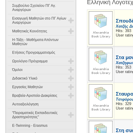
Ελληνική Λογοτεχ
Συμβούλιο Σχολείου ΠΓ Αγ.
Αναργύρων
Εισαγωγή Μαθητών στο ΠΓ Αγίων
Σπουδ
Αναργύρων
Χατζής Δ
Hits: 393
Μαθητικές Κοινότητες
Εισαγωγή Μαθητών στην Α'
User ratin
Γυμνασίου
Η-Τάξη - Μαθήματα Απόντων
Έννοιες Σκοπός και Χαρακτήρας
Μαθητών
Εισαγωγή Μαθητών στη Β' & Γ'
Ετήσιος Προγραμματισμός
Γυμνασίου
Όργανα Σύνθεση και λειτουργία
Στα μο
Ωρολόγιο Πρόγραμμα
Χατζηφω
Θέματα Γραπτών Δοκιμασιών
Συμμετοχή των μαθητών στη
Hits: 353
Δεξιοτήτων
σχολική ζωή
Όμιλοι
User ratin
Διδακτικό Ωράριο
Διδακτικό Υλικό
Πενταμελή Μαθητικά Συμβούλια
Κανονισμός Ομίλων
Ωρολόγιο Πρόγραμμα 2025-2026
Εργασίες Μαθητών
Α Γυμνασίου
Δεκαπενταμελές Μαθητικό
Όμιλοι 2025-2026
Σταυρο
Βραβεία-Αριστεία-Διακρίσεις
Συμβούλιο
Εργασίες Μαθητών 2014-2015
Τσιφόρος
Β Γυμνασίου
Αγγλικά
Όμιλοι 2024-2025
Hits: 329
Αυτοαξιολόγηση
Διακρίσεις 2025-2026
User ratin
Εργασίες Μαθητών Παλαιότερων
Γ Γυμνασίου
Μαθηματικά
Μαθηματικά
"Πειραματικές Εκπαιδευτικές
Ετών
Όμιλοι 2023-2024
Δραστηριότητες"
Διακρίσεις 2024-2025
Οικιακή Οικονομία
Φυσική
Μαθηματικά
E-Twinning - Erasmus
Όμιλοι 2022-2023
Ημερίδες - Συνέδρια
Διακρίσεις 2023-2024
Στη συ