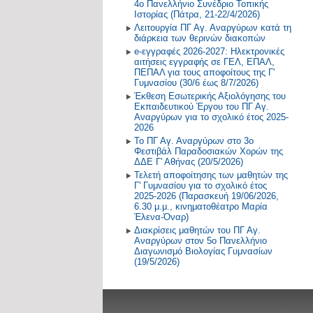
4ο Πανελλήνιο Συνέδριο Τοπικής
Ιστορίας (Πάτρα, 21-22/4/2026)
Δραστηριότητες στο Σχολικό
2017-2018
Λειτουργία ΠΓ Αγ. Αναργύρων κατά τη
Επαγγελματικό Προσανατολισμό
διάρκεια των θερινών διακοπών
2016-2017
e-εγγραφές 2026-2027: Ηλεκτρονικές
αιτήσεις εγγραφής σε ΓΕΛ, ΕΠΑΛ,
ΠΕΠΑΛ για τους αποφοίτους της Γ'
2015-2016
Γυμνασίου (30/6 έως 8/7/2026)
Έκθεση Εσωτερικής Αξιολόγησης του
2014-2015
Εκπαιδευτικού Έργου του ΠΓ Αγ.
Αναργύρων για το σχολικό έτος 2025-
2026
Παλαιότερη Έτη
Το ΠΓ Αγ. Αναργύρων στο 3ο
Φεστιβάλ Παραδοσιακών Χορών της
ΔΔΕ Γ' Αθήνας (20/5/2026)
Τελετή αποφοίτησης των μαθητών της
Γ' Γυμνασίου για το σχολικό έτος
2025-2026 (Παρασκευή 19/06/2026,
6.30 μ.μ., κινηματοθέατρο Μαρία
Έλενα-Όναρ)
Διακρίσεις μαθητών του ΠΓ Αγ.
Αναργύρων στον 5ο Πανελλήνιο
Διαγωνισμό Βιολογίας Γυμνασίων
(19/5/2026)