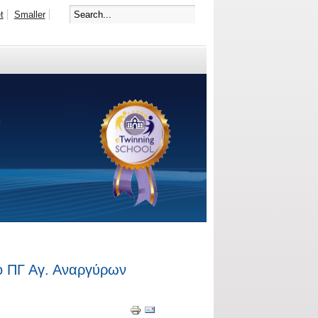
t
Smaller
το ΠΓ Αγ. Αναργύρων