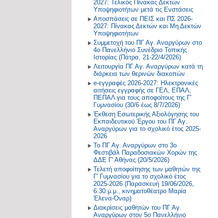
2027: Τελικός Πίνακας Δεκτών
Υποψηφιοτήτων μετά τις Ενστάσεις
Αποσπάσεις σε ΠΕΙΣ και ΠΣ 2026-
2027: Πίνακας Δεκτών και Μη Δεκτών
Υποψηφιοτήτων
Συμμετοχή του ΠΓ Αγ. Αναργύρων στο
4ο Πανελλήνιο Συνέδριο Τοπικής
Ιστορίας (Πάτρα, 21-22/4/2026)
Λειτουργία ΠΓ Αγ. Αναργύρων κατά τη
διάρκεια των θερινών διακοπών
e-εγγραφές 2026-2027: Ηλεκτρονικές
αιτήσεις εγγραφής σε ΓΕΛ, ΕΠΑΛ,
ΠΕΠΑΛ για τους αποφοίτους της Γ'
Γυμνασίου (30/6 έως 8/7/2026)
Έκθεση Εσωτερικής Αξιολόγησης του
Εκπαιδευτικού Έργου του ΠΓ Αγ.
Αναργύρων για το σχολικό έτος 2025-
2026
Το ΠΓ Αγ. Αναργύρων στο 3ο
Φεστιβάλ Παραδοσιακών Χορών της
ΔΔΕ Γ' Αθήνας (20/5/2026)
Τελετή αποφοίτησης των μαθητών της
Γ' Γυμνασίου για το σχολικό έτος
2025-2026 (Παρασκευή 19/06/2026,
6.30 μ.μ., κινηματοθέατρο Μαρία
Έλενα-Όναρ)
Διακρίσεις μαθητών του ΠΓ Αγ.
Αναργύρων στον 5ο Πανελλήνιο