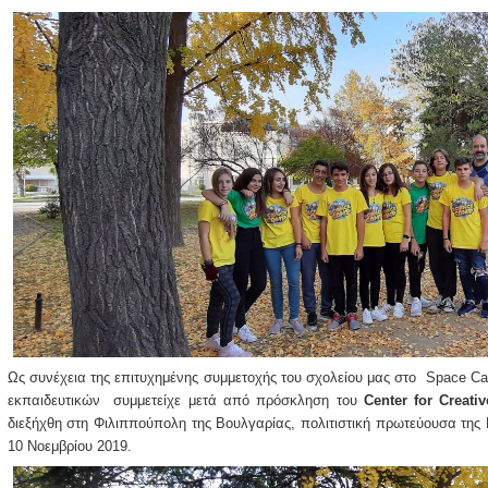
Ως συνέχεια της επιτυχημένης συμμετοχής του σχολείου μας στο Space C
εκπαιδευτικών συμμετείχε μετά από πρόσκληση του
Center for Creat
διεξήχθη στη Φιλιππούπολη της Βουλγαρίας, πολιτιστική πρωτεύουσα της 
10 Νοεμβρίου 2019.