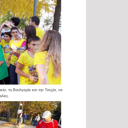
κία, τη Βουλγαρία και την Τσεχία, να
ιλίες.