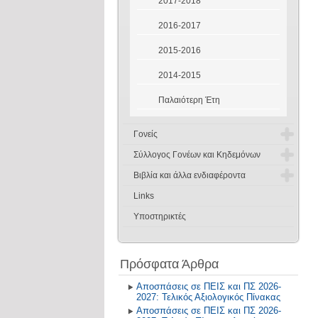
2017-2018
Δραστηριότητες στο Σχολικό
2016-2017
Επαγγελματικό Προσανατολισμό
2015-2016
2014-2015
Παλαιότερη Έτη
Γονείς
Σύλλογος Γονέων και Κηδεμόνων
Πρόγραμμα υποδοχής
Βιβλία και άλλα ενδιαφέροντα
Διοικητικό Συμβούλιο
Ενημέρωση Γονέων
Links
Βιβλιοπροτάσεις
Καταστατικό
Υποστηρικτές
Βιβλιοθήκη - Alexandria
Ανακοινώσεις
Σχολικά Βιβλία
Πρόσφατα Άρθρα
Η Θέση μας για τον θεσμό των
Προτύπων
Αλιεύματα από το Διαδίκτυο
Αποσπάσεις σε ΠΕΙΣ και ΠΣ 2026-
2027: Τελικός Αξιολογικός Πίνακας
Επικοινωνία
Αποσπάσεις σε ΠΕΙΣ και ΠΣ 2026-