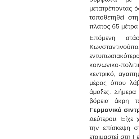
μετατρέποντας ό
τοποθετηθεί στη
πλάτος 65 μέτρα 
Επόμενη σ
Κωνσταντινο
εντυπωσιακότερ
κοινωνικο-πολιτ
κεντρικό, αγαπη
μέρος όπου λάβ
άμαξες. Σήμερα 
βόρεια άκρη τ
Γερμανικό σιντ
Δεύτερου. Είχε 
την επίσκεψη σ
ετοιμαστεί στη Γ