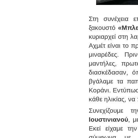
Στη συνέχεια ε
ξακουστό
«Μπλε
κυριαρχεί στη λ
Αχμέτ είναι το 
μιναρέδες. Πρι
μαντήλες, πρωτ
διασκέδασαν, ό
βγάλαμε τα παπ
Κοράνι. Εντύπωσ
κάθε ηλικίας, να
Συνεχίζουμε 
Ιουστινιανού
, μ
Εκεί είχαμε τη
σύμφωνα με τ