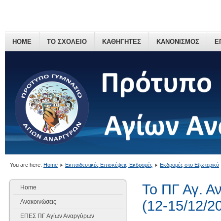
HOME
ΤΟ ΣΧΟΛΕΙΟ
ΚΑΘΗΓΗΤΕΣ
ΚΑΝΟΝΙΣΜΟΣ
Ε
You are here:
Home
Εκπαιδευτικές Επισκέψεις-Εκδρομές
Εκδρομές στο Εξωτερικό
Το ΠΓ Αγ. 
Home
(12-15/12/2
Ανακοινώσεις
ΕΠΕΣ ΠΓ Αγίων Αναργύρων