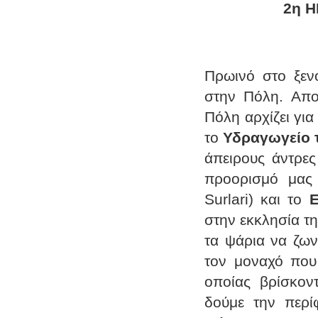
2η Η
Πρωινό στο ξενο
στην Πόλη. Απο
Πόλη αρχίζει γι
το
Υδραγωγείο 
άπειρους άντρες
προορισμό μας
Surlari) και το
Ε
στην εκκλησία τ
τα ψάρια να ζων
τον μοναχό που
οποίας βρίσκον
δούμε την περί