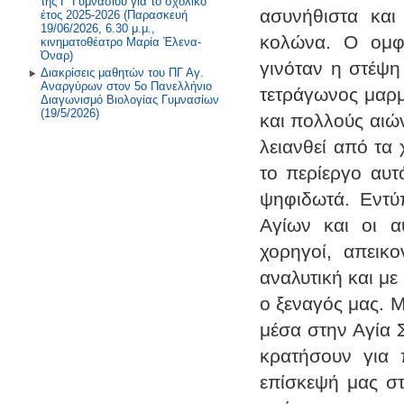
της Γ' Γυμνασίου για το σχολικό
ασυνήθιστα και
έτος 2025-2026 (Παρασκευή
19/06/2026, 6.30 μ.μ.,
κολώνα. Ο ομφα
κινηματοθέατρο Μαρία Έλενα-
Όναρ)
γινόταν η στέψη
Διακρίσεις μαθητών του ΠΓ Αγ.
Αναργύρων στον 5ο Πανελλήνιο
τετράγωνος μαρμ
Διαγωνισμό Βιολογίας Γυμνασίων
(19/5/2026)
και πολλούς αιών
λειανθεί από τα
το περίεργο αυτ
ψηφιδωτά. Εντύ
Αγίων και οι αυ
χορηγοί, απεικ
αναλυτική και μ
ο ξεναγός μας. 
μέσα στην Αγία 
κρατήσουν για 
επίσκεψή μας στ