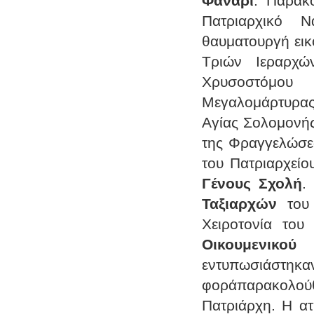
Φανάρι
. Παρακ
Πατριαρχικό 
θαυματουργή εικ
Τριών Ιεραρχώ
Χρυσοστόμου 
Μεγαλομάρτυρας
Αγίας Σολομονής
της Φραγγελώσε
του Πατριαρχείο
Γένους Σχολή
.
Ταξιαρχών
του 
Χειροτονία του
Οικουμενικού
εντυπωσιάσ
φοράπαρακολούθ
Πατριάρχη. Η ατ