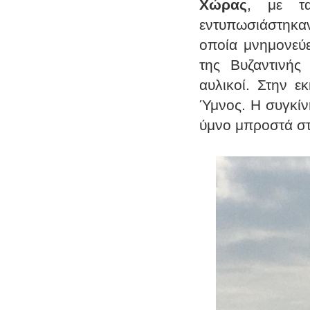
Χώρας
, με τα
εντυπωσιάστηκαν
οποία μνημονεύε
της Βυζαντινής
αυλικοί. Στην ε
Ύμνος. Η συγκίν
ύμνο μπροστά στ