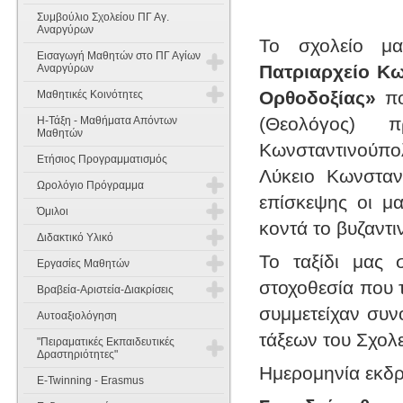
Συμβούλιο Σχολείου ΠΓ Αγ.
Αναργύρων
Το σχολείο μ
Εισαγωγή Μαθητών στο ΠΓ Αγίων
Πατριαρχείο Κω
Αναργύρων
Ορθοδοξίας»
πο
Μαθητικές Κοινότητες
Εισαγωγή Μαθητών στην Α'
Γυμνασίου
(Θεολόγος) π
Η-Τάξη - Μαθήματα Απόντων
Έννοιες Σκοπός και Χαρακτήρας
Μαθητών
Κωνσταντινούπ
Εισαγωγή Μαθητών στη Β' & Γ'
Ετήσιος Προγραμματισμός
Γυμνασίου
Όργανα Σύνθεση και λειτουργία
Λύκειο Κωνσταντ
Ωρολόγιο Πρόγραμμα
Θέματα Γραπτών Δοκιμασιών
Συμμετοχή των μαθητών στη
επίσκεψης οι μ
Δεξιοτήτων
σχολική ζωή
Όμιλοι
Διδακτικό Ωράριο
κοντά το βυζαντ
Διδακτικό Υλικό
Πενταμελή Μαθητικά Συμβούλια
Κανονισμός Ομίλων
Ωρολόγιο Πρόγραμμα 2025-2026
Το ταξίδι μας
Εργασίες Μαθητών
Α Γυμνασίου
Δεκαπενταμελές Μαθητικό
Όμιλοι 2025-2026
στοχοθεσία που 
Βραβεία-Αριστεία-Διακρίσεις
Συμβούλιο
Εργασίες Μαθητών 2014-2015
Β Γυμνασίου
Αγγλικά
συμμετείχαν συν
Όμιλοι 2024-2025
Αυτοαξιολόγηση
Διακρίσεις 2025-2026
Εργασίες Μαθητών Παλαιότερων
τάξεων του Σχολε
Γ Γυμνασίου
Μαθηματικά
Μαθηματικά
"Πειραματικές Εκπαιδευτικές
Ετών
Όμιλοι 2023-2024
Δραστηριότητες"
Διακρίσεις 2024-2025
Ημερομηνία εκδρ
Οικιακή Οικονομία
Φυσική
Μαθηματικά
E-Twinning - Erasmus
Όμιλοι 2022-2023
Ημερίδες - Συνέδρια
Διακρίσεις 2023-2024