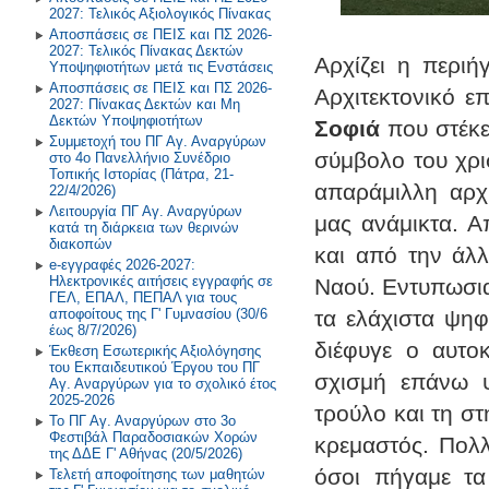
2027: Τελικός Αξιολογικός Πίνακας
Επικοινωνία
Αποσπάσεις σε ΠΕΙΣ και ΠΣ 2026-
2027: Τελικός Πίνακας Δεκτών
Αρχίζει η περιή
Υποψηφιοτήτων μετά τις Ενστάσεις
Αποσπάσεις σε ΠΕΙΣ και ΠΣ 2026-
Αρχιτεκτονικό ε
2027: Πίνακας Δεκτών και Μη
Δεκτών Υποψηφιοτήτων
Σοφιά
που στέκει
Συμμετοχή του ΠΓ Αγ. Αναργύρων
σύμβολο του χρι
στο 4ο Πανελλήνιο Συνέδριο
Τοπικής Ιστορίας (Πάτρα, 21-
απαράμιλλη αρχι
22/4/2026)
Λειτουργία ΠΓ Αγ. Αναργύρων
μας ανάμικτα. Α
κατά τη διάρκεια των θερινών
διακοπών
και από την άλλ
e-εγγραφές 2026-2027:
Ηλεκτρονικές αιτήσεις εγγραφής σε
Ναού. Εντυπωσια
ΓΕΛ, ΕΠΑΛ, ΠΕΠΑΛ για τους
αποφοίτους της Γ' Γυμνασίου (30/6
τα ελάχιστα ψηφ
έως 8/7/2026)
διέφυγε ο αυτο
Έκθεση Εσωτερικής Αξιολόγησης
του Εκπαιδευτικού Έργου του ΠΓ
σχισμή επάνω 
Αγ. Αναργύρων για το σχολικό έτος
2025-2026
τρούλο και τη στ
Το ΠΓ Αγ. Αναργύρων στο 3ο
Φεστιβάλ Παραδοσιακών Χορών
κρεμαστός. Πολλ
της ΔΔΕ Γ' Αθήνας (20/5/2026)
όσοι πήγαμε τ
Τελετή αποφοίτησης των μαθητών