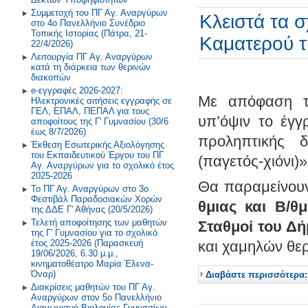
Πρόγραμμα Σίτισης και Υγιεινής
Συμμετοχή του ΠΓ Αγ. Αναργύρων
Διατροφής
2018-2019
Κλειστά τα 
στο 4ο Πανελλήνιο Συνέδριο
Τοπικής Ιστορίας (Πάτρα, 21-
Καματερού τ
Δραστηριότητες στο Σχολικό
2017-2018
22/4/2026)
Επαγγελματικό Προσανατολισμό
Λειτουργία ΠΓ Αγ. Αναργύρων
κατά τη διάρκεια των θερινών
2016-2017
διακοπών
e-εγγραφές 2026-2027:
2015-2016
Με απόφαση τ
Ηλεκτρονικές αιτήσεις εγγραφής σε
ΓΕΛ, ΕΠΑΛ, ΠΕΠΑΛ για τους
υπ’όψιν το έγγ
2014-2015
αποφοίτους της Γ' Γυμνασίου (30/6
έως 8/7/2026)
προληπτικής 
Έκθεση Εσωτερικής Αξιολόγησης
Παλαιότερη Έτη
του Εκπαιδευτικού Έργου του ΠΓ
(παγετός-χιόνι)»
Αγ. Αναργύρων για το σχολικό έτος
2025-2026
Θα παραμείνο
Το ΠΓ Αγ. Αναργύρων στο 3ο
Φεστιβάλ Παραδοσιακών Χορών
θμιας και Β/θ
της ΔΔΕ Γ' Αθήνας (20/5/2026)
Τελετή αποφοίτησης των μαθητών
Σταθμοί του Δ
της Γ' Γυμνασίου για το σχολικό
έτος 2025-2026 (Παρασκευή
και χαμηλών θ
19/06/2026, 6.30 μ.μ.,
κινηματοθέατρο Μαρία Έλενα-
Όναρ)
Διαβάστε περισσότερα:
Διακρίσεις μαθητών του ΠΓ Αγ.
Αναργύρων στον 5ο Πανελλήνιο
Διαγωνισμό Βιολογίας Γυμνασίων