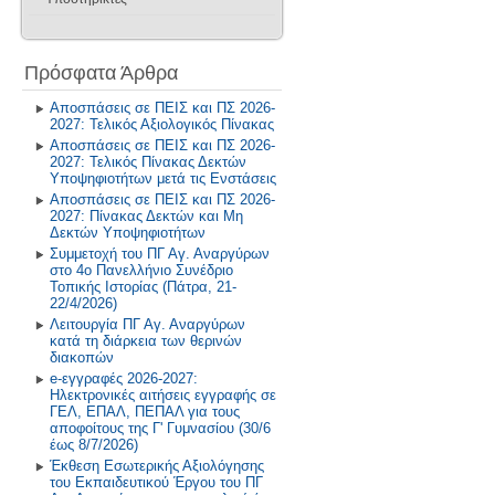
Εκδρομές στο Εξωτερικό
2025-2026
Διακρίσεις 2011-2012
Βιβλιοθήκη - Alexandria
Ανακοινώσεις
Σχολική και Κοινωνική Ζωή
2024-2025
2025-2026
Σχολικά Βιβλία
Πρόσφατα Άρθρα
Η Θέση μας για τον θεσμό των
Δραστηριότητες στα Μαθηματικά
Προτύπων
2023-2024
2024-2025
Αλιεύματα από το Διαδίκτυο
Αποσπάσεις σε ΠΕΙΣ και ΠΣ 2026-
2027: Τελικός Αξιολογικός Πίνακας
Δραστηριότητες στο Μάθημα
Επικοινωνία
2022-2023
2023-2024
Τεχνολογίας
Αποσπάσεις σε ΠΕΙΣ και ΠΣ 2026-
2027: Τελικός Πίνακας Δεκτών
2021-2022
2022-2023
Υποψηφιοτήτων μετά τις Ενστάσεις
Περιβάλλον και Εκπάιδευση για
Αποσπάσεις σε ΠΕΙΣ και ΠΣ 2026-
την Αειφόρο Ανάπτυξη
2027: Πίνακας Δεκτών και Μη
Παλαιότερα έτη
2019-2020
Δεκτών Υποψηφιοτήτων
Πρόγραμμα Σίτισης και Υγιεινής
Συμμετοχή του ΠΓ Αγ. Αναργύρων
Διατροφής
2018-2019
στο 4ο Πανελλήνιο Συνέδριο
Τοπικής Ιστορίας (Πάτρα, 21-
Δραστηριότητες στο Σχολικό
2017-2018
22/4/2026)
Επαγγελματικό Προσανατολισμό
Λειτουργία ΠΓ Αγ. Αναργύρων
κατά τη διάρκεια των θερινών
2016-2017
διακοπών
e-εγγραφές 2026-2027:
2015-2016
Ηλεκτρονικές αιτήσεις εγγραφής σε
ΓΕΛ, ΕΠΑΛ, ΠΕΠΑΛ για τους
2014-2015
αποφοίτους της Γ' Γυμνασίου (30/6
έως 8/7/2026)
Έκθεση Εσωτερικής Αξιολόγησης
Παλαιότερη Έτη
του Εκπαιδευτικού Έργου του ΠΓ