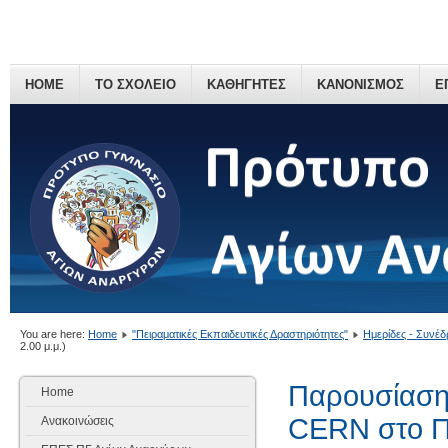
HOME
ΤΟ ΣΧΟΛΕΙΟ
ΚΑΘΗΓΗΤΕΣ
ΚΑΝΟΝΙΣΜΟΣ
Ε
You are here:
Home
"Πειραματικές Εκπαιδευτικές Δραστηριότητες"
Ημερίδες - Συνέδ
2.00 μ.μ.)
Παρουσίαση 
Home
CERN στο ΠΠ
Ανακοινώσεις