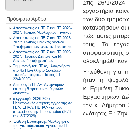
Στις 26/1/2024
Εκδρομές στο Εξωτερικό
2025-2026
Διακρίσεις 2011-2012
Βιβλιοθήκη - Alexandria
Ανακοινώσεις
εργαστήρια κοιν
Σχολική και Κοινωνική Ζωή
2024-2025
2025-2026
Σχολικά Βιβλία
Πρόσφατα Άρθρα
των δύο τμημάτω
Η Θέση μας για τον θεσμό των
Δραστηριότητες στα Μαθηματικά
Προτύπων
2023-2024
2024-2025
κατανοήσουν οι 
Αλιεύματα από το Διαδίκτυο
Αποσπάσεις σε ΠΕΙΣ και ΠΣ 2026-
2027: Τελικός Αξιολογικός Πίνακας
Δραστηριότητες στο Μάθημα
Επικοινωνία
2022-2023
2023-2024
πώς αυτές μπορο
Τεχνολογίας
Αποσπάσεις σε ΠΕΙΣ και ΠΣ 2026-
2027: Τελικός Πίνακας Δεκτών
τους. Τα εργα
2021-2022
2022-2023
Υποψηφιοτήτων μετά τις Ενστάσεις
Περιβάλλον και Εκπάιδευση για
αποφασιστικής σ
Αποσπάσεις σε ΠΕΙΣ και ΠΣ 2026-
την Αειφόρο Ανάπτυξη
2027: Πίνακας Δεκτών και Μη
Παλαιότερα έτη
2019-2020
ολοκληρώθηκαν 
Δεκτών Υποψηφιοτήτων
Πρόγραμμα Σίτισης και Υγιεινής
Συμμετοχή του ΠΓ Αγ. Αναργύρων
Διατροφής
2018-2019
στο 4ο Πανελλήνιο Συνέδριο
Υπεύθυνη για τ
Τοπικής Ιστορίας (Πάτρα, 21-
Δραστηριότητες στο Σχολικό
2017-2018
ήταν η ψυχολό
22/4/2026)
Επαγγελματικό Προσανατολισμό
Λειτουργία ΠΓ Αγ. Αναργύρων
κ. Ερμιόνη Συκκ
κατά τη διάρκεια των θερινών
2016-2017
διακοπών
Εργαστηρίων Δεξ
e-εγγραφές 2026-2027:
2015-2016
Ηλεκτρονικές αιτήσεις εγγραφής σε
την κ. Δήμητρα 
ΓΕΛ, ΕΠΑΛ, ΠΕΠΑΛ για τους
2014-2015
αποφοίτους της Γ' Γυμνασίου (30/6
ενότητας Ευ Ζην
έως 8/7/2026)
Έκθεση Εσωτερικής Αξιολόγησης
Παλαιότερη Έτη
του Εκπαιδευτικού Έργου του ΠΓ