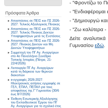
Βιβλιοθήκη - Alexandria
- "Φροντίζω το Π
Ανακοινώσεις
Σχολική και Κοινωνική Ζωή
2024-2025
2025-2026
Σχολικά Βιβλία
- "Ενδιαφέρομαι
Πρόσφατα Άρθρα
Η Θέση μας για τον θεσμό των
Δραστηριότητες στα Μαθηματικά
Προτύπων
2023-2024
2024-2025
- "Δημιουργώ κα
Αλιεύματα από το Διαδίκτυο
Αποσπάσεις σε ΠΕΙΣ και ΠΣ 2026-
2027: Τελικός Αξιολογικός Πίνακας
Δραστηριότητες στο Μάθημα
Επικοινωνία
2022-2023
2023-2024
Τεχνολογίας
- "Ζω καλύτερα -
Αποσπάσεις σε ΠΕΙΣ και ΠΣ 2026-
2027: Τελικός Πίνακας Δεκτών
2021-2022
2022-2023
Υποψηφιοτήτων μετά τις Ενστάσεις
Περιβάλλον και Εκπάιδευση για
Δείτε αναλυτικ
Αποσπάσεις σε ΠΕΙΣ και ΠΣ 2026-
την Αειφόρο Ανάπτυξη
2027: Πίνακας Δεκτών και Μη
Γυμνασίου
εδώ
.
Παλαιότερα έτη
2019-2020
Δεκτών Υποψηφιοτήτων
Πρόγραμμα Σίτισης και Υγιεινής
Συμμετοχή του ΠΓ Αγ. Αναργύρων
Διατροφής
2018-2019
στο 4ο Πανελλήνιο Συνέδριο
Τοπικής Ιστορίας (Πάτρα, 21-
Δραστηριότητες στο Σχολικό
2017-2018
22/4/2026)
Επαγγελματικό Προσανατολισμό
Λειτουργία ΠΓ Αγ. Αναργύρων
κατά τη διάρκεια των θερινών
2016-2017
διακοπών
e-εγγραφές 2026-2027:
2015-2016
Ηλεκτρονικές αιτήσεις εγγραφής σε
ΓΕΛ, ΕΠΑΛ, ΠΕΠΑΛ για τους
2014-2015
αποφοίτους της Γ' Γυμνασίου (30/6
έως 8/7/2026)
Έκθεση Εσωτερικής Αξιολόγησης
Παλαιότερη Έτη
του Εκπαιδευτικού Έργου του ΠΓ
Αγ. Αναργύρων για το σχολικό έτος