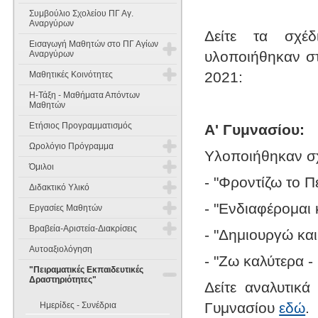
Συμβούλιο Σχολείου ΠΓ Αγ.
Αναργύρων
Δείτε τα σχέ
Εισαγωγή Μαθητών στο ΠΓ Αγίων
υλοποιήθηκαν στ
Αναργύρων
2021:
Μαθητικές Κοινότητες
Εισαγωγή Μαθητών στην Α'
Γυμνασίου
Η-Τάξη - Μαθήματα Απόντων
Έννοιες Σκοπός και Χαρακτήρας
Μαθητών
Εισαγωγή Μαθητών στη Β' & Γ'
Ετήσιος Προγραμματισμός
Α' Γυμνασίου:
Γυμνασίου
Όργανα Σύνθεση και λειτουργία
Ωρολόγιο Πρόγραμμα
Υλοποιήθηκαν σχ
Θέματα Γραπτών Δοκιμασιών
Συμμετοχή των μαθητών στη
Δεξιοτήτων
σχολική ζωή
Όμιλοι
Διδακτικό Ωράριο
- "Φροντίζω το Π
Διδακτικό Υλικό
Πενταμελή Μαθητικά Συμβούλια
Κανονισμός Ομίλων
Ωρολόγιο Πρόγραμμα 2025-2026
- "Ενδιαφέρομαι
Εργασίες Μαθητών
Α Γυμνασίου
Δεκαπενταμελές Μαθητικό
Όμιλοι 2025-2026
Βραβεία-Αριστεία-Διακρίσεις
Συμβούλιο
- "Δημιουργώ κα
Εργασίες Μαθητών 2014-2015
Β Γυμνασίου
Αγγλικά
Όμιλοι 2024-2025
Αυτοαξιολόγηση
Διακρίσεις 2025-2026
- "Ζω καλύτερα -
Εργασίες Μαθητών Παλαιότερων
Γ Γυμνασίου
Μαθηματικά
Μαθηματικά
"Πειραματικές Εκπαιδευτικές
Ετών
Όμιλοι 2023-2024
Δραστηριότητες"
Διακρίσεις 2024-2025
Δείτε αναλυτικ
Οικιακή Οικονομία
Φυσική
Μαθηματικά
Όμιλοι 2022-2023
Γυμνασίου
εδώ
.
Ημερίδες - Συνέδρια
Διακρίσεις 2023-2024