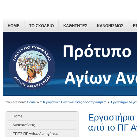
HOME
ΤΟ ΣΧΟΛΕΙΟ
ΚΑΘΗΓΗΤΕΣ
ΚΑΝΟΝΙΣΜΟΣ
Ε
You are here:
Home
"Πειραματικές Εκπαιδευτικές Δραστηριότητες"
Εργαστήρια Δεξι
Εργαστήρια 
Home
από το ΠΓ 
Ανακοινώσεις
ΕΠΕΣ ΠΓ Αγίων Αναργύρων