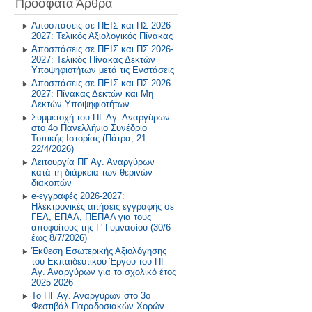
Πρόσφατα Άρθρα
Πρόγραμμα Σίτισης και Υγιεινής
Διατροφής
2018-2019
Αποσπάσεις σε ΠΕΙΣ και ΠΣ 2026-
2027: Τελικός Αξιολογικός Πίνακας
Δραστηριότητες στο Σχολικό
2017-2018
Αποσπάσεις σε ΠΕΙΣ και ΠΣ 2026-
Επαγγελματικό Προσανατολισμό
2027: Τελικός Πίνακας Δεκτών
2016-2017
Υποψηφιοτήτων μετά τις Ενστάσεις
Αποσπάσεις σε ΠΕΙΣ και ΠΣ 2026-
2027: Πίνακας Δεκτών και Μη
2015-2016
Δεκτών Υποψηφιοτήτων
Συμμετοχή του ΠΓ Αγ. Αναργύρων
2014-2015
στο 4ο Πανελλήνιο Συνέδριο
Τοπικής Ιστορίας (Πάτρα, 21-
22/4/2026)
Παλαιότερη Έτη
Λειτουργία ΠΓ Αγ. Αναργύρων
κατά τη διάρκεια των θερινών
διακοπών
e-εγγραφές 2026-2027:
Ηλεκτρονικές αιτήσεις εγγραφής σε
ΓΕΛ, ΕΠΑΛ, ΠΕΠΑΛ για τους
αποφοίτους της Γ' Γυμνασίου (30/6
έως 8/7/2026)
Έκθεση Εσωτερικής Αξιολόγησης
του Εκπαιδευτικού Έργου του ΠΓ
Αγ. Αναργύρων για το σχολικό έτος
2025-2026
Το ΠΓ Αγ. Αναργύρων στο 3ο
Φεστιβάλ Παραδοσιακών Χορών